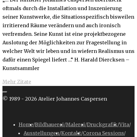
oftmals durch die Installation und Inszenierung
seiner Kunstwerke, die Situatiosspezifisch bisweilen
irritierend Räume verändern und auch ironisch
verfremden. Seine Kunst ist eine projektbezogene
Auslotung der Möglichkeiten zur Fragestellung in
welcher Welt wir leben und in wiefern Realismus uns
dafür einen Spiegel liefert …“ H. Harald Diercksen –
Kunstsammler
"Zitate
Mehr Zitate
aus
dem
© 1989 - 2026 Atelier Johannes Caspersen
Kunstbetrieb"
Home
/
Bildhauerei
/
Malerei
/
Druckgrafik
/
Vita
/
Ausstellungen
/
Kontakt
/
Corona Sessions
/