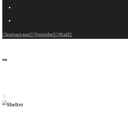
Instagram
Youtube
Mail
Johannes
Caspersen
Bildhauerei
Shelter
•
Malerei
•
Druckgrafik